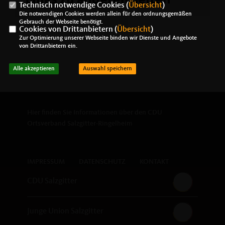
Links zu anderen Seiten
Technisch notwendige Cookies (
Übersicht
)
Die notwendigen Cookies werden allein für den ordnungsgemäßen
Gebrauch der Webseite benötigt.
Cookies von Drittanbietern (
Übersicht
)
Zur Optimierung unserer Webseite binden wir Dienste und Angebote
von Drittanbietern ein.
Alle akzeptieren
Auswahl speichern
Hier finden Sie Informationen über den CDU
Ortsverband Salzgitter-Ringelheim
IMPRESSUM
DATENSCHUTZ
KONTAKT
CDU Salzgitter
Junge Union Salzgitter